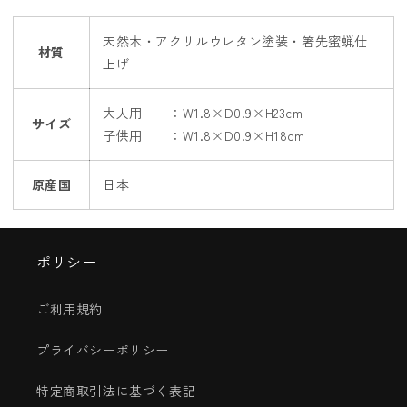
天然木・アクリルウレタン塗装・箸先蜜蝋仕
材質
上げ
大人用 ：W1.8×D0.9×H23cm
サイズ
子供用 ：W1.8×D0.9×H18cm
原産国
日本
ポリシー
ご利用規約
プライバシーポリシー
特定商取引法に基づく表記